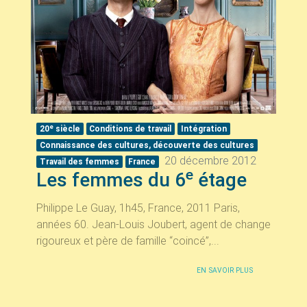
e
20
siècle
Conditions de travail
Intégration
Connaissance des cultures, découverte des cultures
20 décembre 2012
Travail des femmes
France
e
Les femmes du 6
étage
Philippe Le Guay, 1h45, France, 2011 Paris,
années 60. Jean-Louis Joubert, agent de change
rigoureux et père de famille “coincé”,...
EN SAVOIR PLUS