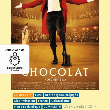
Tout le web de
COMPLET
!!!
1920
Stéréotypes, préjugés
Discrimination
France
Colonialisme
23 novembre 2017
Histoire du cirque
COMPLET
!!!