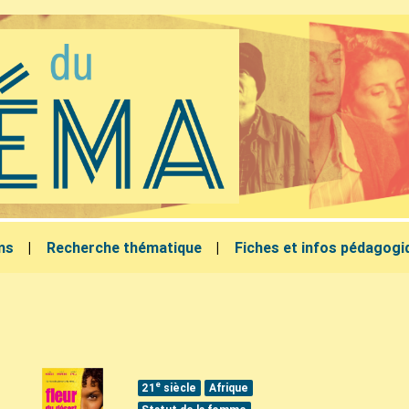
lms
Recherche thématique
Fiches et infos pédagogi
e
21
siècle
Afrique