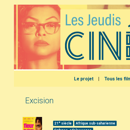
Le projet
Tous les fi
Excision
e
21
siècle
Afrique sub-saharienne