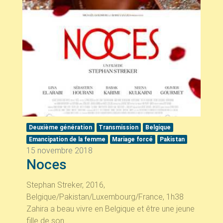
Deuxième génération
Transmission
Belgique
Emancipation de la femme
Mariage forcé
Pakistan
15 novembre 2018
Noces
Stephan Streker, 2016,
Belgique/Pakistan/Luxembourg/France, 1h38
Zahira a beau vivre en Belgique et être une jeune
fille de son...