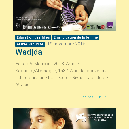
Education des filles
Emancipation de la femme
19 novembre 2015
Arabie Saoudite
Wadjda
Haifaa Al Mansour, 2013, Arabie
Saoudite/Allemagne, 1h37 Wadjda, douze ans,
habite dans une banlieue de Riyad, capitale de
l’Arabie...
EN SAVOIR PLUS