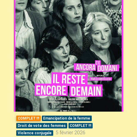
COMPLET
!!!
Emancipation de la femme
Droit de vote des femmes
COMPLET
!!!
5 février 2026
Violence conjugale