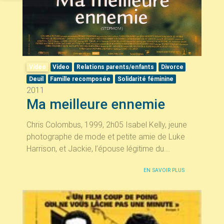
Video
Video
Relations parents/enfants
Divorce
Deuil
Famille recomposée
Solidarité féminine
2011
Ma meilleure ennemie
Chris Colombus, 1999, 2h05 Isabel Kelly, jeune
photographe de mode et petite amie de Luke
Harrison, et Jackie, l’épouse légitime du...
EN SAVOIR PLUS