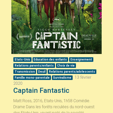
Etats-Unis
Education des enfants
Enseignement
Relations parents/enfants
Choix de vie
Transmission
Deuil
Relations parents/adolescents
13 février
Famille mono-parentale
Survivalisme
2020
Captain Fantastic
Matt Ross, 2016, Etats-Unis, 1h58 Comédie.
Drame Dans les forêts reculées du nord-ouest
des Etats-Unis, vivant isolé de la société,...