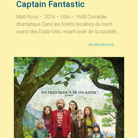
Captain Fantastic
Matt Ross – 2016 – USA – 1h58 Comédie
dramatique Dans les forêts reculées du nord-
ouest des Etats-Unis, vivant isolé de la société,...
EN SAVOIR PLUS