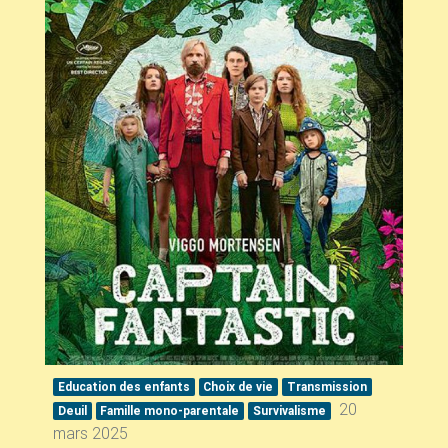
Education des enfants
Choix de vie
Transmission
20
Deuil
Famille mono-parentale
Survivalisme
mars 2025