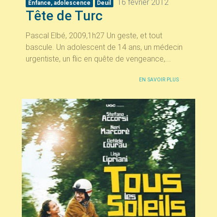
16 février 2012
Enfance, adolescence
Deuil
Tête de Turc
Pascal Elbé, 2009,1h27 Un geste, et tout
bascule. Un adolescent de 14 ans, un médecin
urgentiste, un flic en quête de vengeance,...
EN SAVOIR PLUS