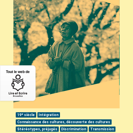
Tout le web de
e
19
siècle
Intégration
Connaissance des cultures, découverte des cultures
Stéréotypes, préjugés
Discrimination
Transmission