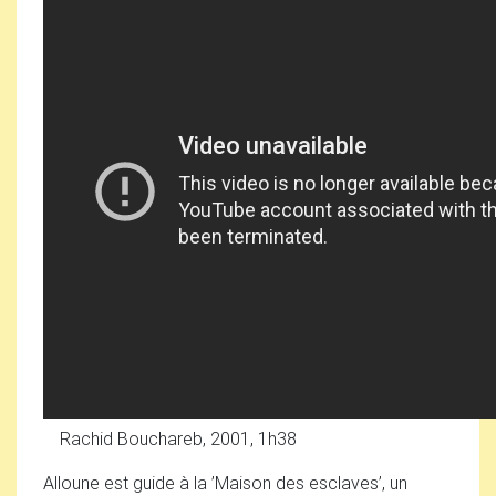
Rachid Bouchareb, 2001, 1h38
Alloune est guide à la ’Maison des esclaves’, un