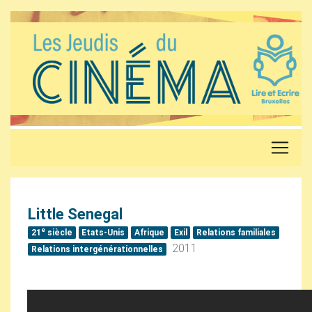
Little Senegal
e
21
siècle
Etats-Unis
Afrique
Exil
Relations familiales
2011
Relations intergénérationnelles