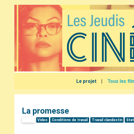
Le projet
Tous les fi
La promesse
Video
Video
Conditions de travail
Travail clandestin
Stat