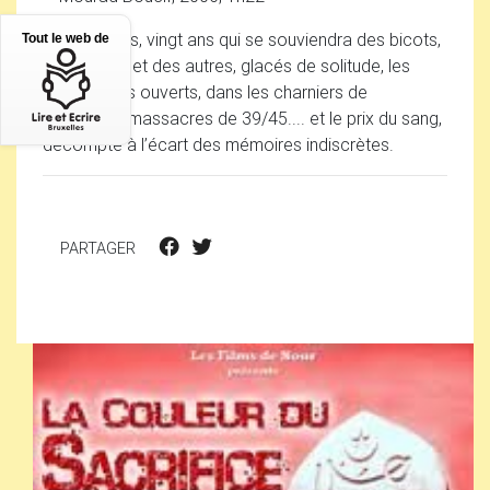
Dans dix ans, vingt ans qui se souviendra des bicots,
Tout le web de
des nègres et des autres, glacés de solitude, les
yeux grands ouverts, dans les charniers de
14/18...les massacres de 39/45.... et le prix du sang,
décompté à l’écart des mémoires indiscrètes.
PARTAGER