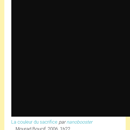
La couleur du sacrifice
par
nanobooster
Mourad Boucif, 2006, 1h22