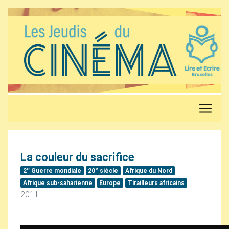
La couleur du sacrifice
e
e
2
Guerre mondiale
20
siècle
Afrique du Nord
Afrique sub-saharienne
Europe
Tirailleurs africains
2011