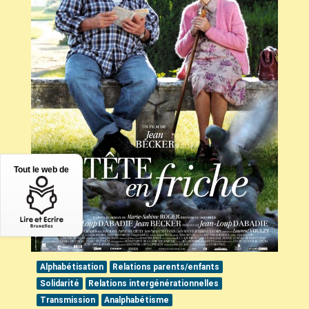
Tout le web de
Alphabétisation
Relations parents/enfants
Solidarité
Relations intergénérationnelles
Transmission
Analphabétisme