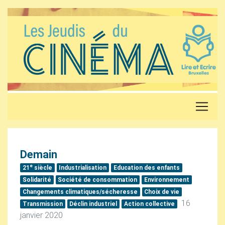
Demain
e
21
siècle
Industrialisation
Education des enfants
Solidarité
Société de consommation
Environnement
Changements climatiques/sécheresse
Choix de vie
16
Transmission
Déclin industriel
Action collective
janvier 2020