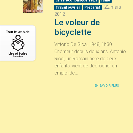
Crise économique 1923
Italie
22 mars
Travail ouvrier
Précariat
2012
Le voleur de
bicyclette
Tout le web de
Vittorio De Sica, 1948, 1h30
Chômeur depuis deux ans, Antonio
Ricci, un Romain père de deux
enfants, vient de décrocher un
emploi de...
EN SAVOIR PLUS