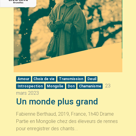
Amour
Choix de vie
Transmission
Deuil
23
Introspection
Mongolie
Don
Chamanisme
mars 2023
Un monde plus grand
Fabienne Berthaud, 2019, France, 1h40 Drame
Partie en Mongolie chez des éleveurs de rennes
pour enregistrer des chants...